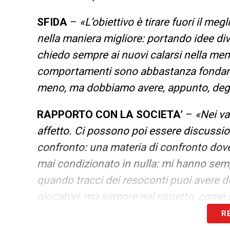
SFIDA
–
«L’obiettivo è tirare fuori il m
nella maniera migliore: portando idee div
chiedo sempre ai nuovi calarsi nella mental
comportamenti sono abbastanza fondamen
meno, ma dobbiamo avere, appunto, degl
RAPPORTO CON LA SOCIETA’
–
«Nei va
affetto. Ci possono poi essere discussio
confronto: una materia di confronto dove
mai condizionato in nulla: mi hanno sem
quando tracci dei resoconti puoi avere del
giocatori, ma sempre nel rispetto, come 
R
500 PUNTI
–
«Non ho fatto i conti (risat