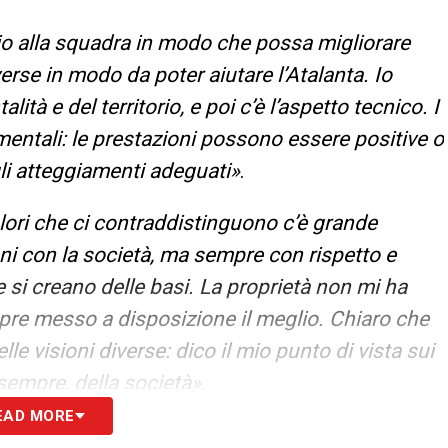
eglio alla squadra in modo che possa migliorare
erse in modo da poter aiutare l’Atalanta. Io
ità e del territorio, e poi c’è l’aspetto tecnico. I
tali: le prestazioni possono essere positive o
i atteggiamenti adeguati»
.
lori che ci contraddistinguono c’è grande
ni con la società, ma sempre con rispetto e
 si creano delle basi. La proprietà non mi ha
pre messo a disposizione il meglio. Chiaro che
le visioni diverse: dico il mio punto di vista sui
sempre, della società»
.
EAD MORE
a ndr.). Molti giocatori sono stati delle meteore