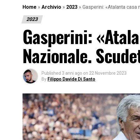
Home
»
Archivio
»
2023
»
Gasperini: «Atalanta casa 
2023
Gasperini: «Atala
Nazionale. Scude
Published
3 anni ago
on
22 Novembre 2023
By
Filippo Davide Di Santo