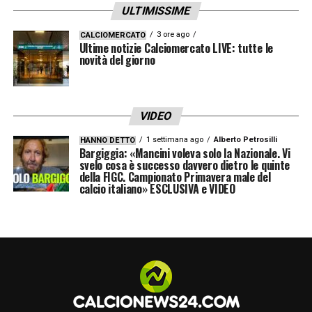
riesco, avrei voluto vincerla. Vorrei tornare
ULTIMISSIME
indietro, rigiocarla. Non è stata una bella
3 ore ago
CALCIOMERCATO
sconfitta. Fu una partita particolare
».
Ultime notizie Calciomercato LIVE: tutte le
novità del giorno
Il riferimento inevitabile è all’espulsione di
Zinedine Zidane
, dopo la testata a
Marco
VIDEO
Materazzi
, episodio simbolo di quella finale.
1 settimana ago
Alberto Petrosilli
HANNO DETTO
Bargiggia: «Mancini voleva solo la Nazionale. Vi
ZIDANE
– «
Per l’espulsione di Zidane, con
svelo cosa è successo davvero dietro le quinte
della FIGC. Campionato Primavera male del
quella testata a Materazzi che nessuno vide.
calcio italiano» ESCLUSIVA e VIDEO
Ce ne rendemmo conto solo quando fu
espulso. Perdere così non fu bello, eravamo
convinti di vincere. Ce l’eravamo promesso,
fin da quando Zidane, Makelele e Thuram
tornando in nazionale diedero una svolta alle
qualificazioni
».