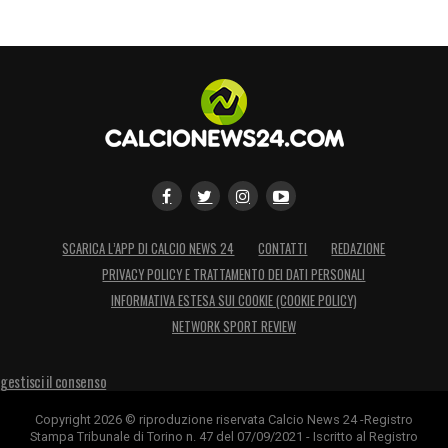
segnando
6 gol
e servendo
4 assist
tra
campionato e
Coppa Italia
.
Di recente, il direttore sportivo dell’Udinese
Gianluca Nani
aveva espresso grande stima
per il giocatore, definendolo per
caratteristiche tecniche e tattiche «un mix
tra Bellingham e Zidane».
SCARICA L’APP DI CALCIO NEWS 24
CONTATTI
REDAZIONE
PRIVACY POLICY E TRATTAMENTO DEI DATI PERSONALI
Ora per
Arthur Atta
si apre una nuova fase
INFORMATIVA ESTESA SUI COOKIE (COOKIE POLICY)
della carriera. La
Fiorentina
ha deciso di
NETWORK SPORT REVIEW
puntare forte su di lui, anticipando la
concorrenza e assicurandosi uno dei
gestisci il consenso
centrocampisti più corteggiati del mercato.
Copyright 2026 © riproduzione riservata Calcio News 24 -Registro
Stampa Tribunale di Torino n. 47 del 07/09/2021 - Iscritto al Registro