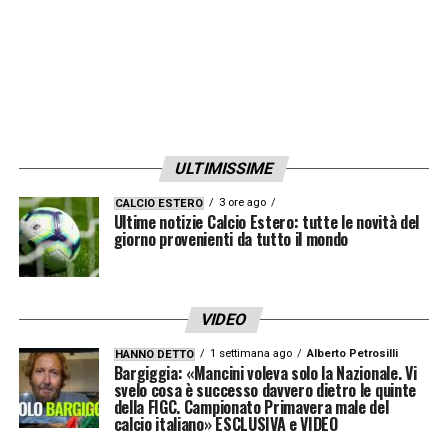
mediche
e firma sul contratto, passaggi
decisivi prima dell’ufficialità. Per la
Fiorentina
, si tratta di un investimento
importante in vista della stagione
2026/2027
, con
Fabio Grosso
pronto ad
accogliere un profilo giovane, fisico e già
ULTIMISSIME
abituato al calcio italiano.
3 ore ago
CALCIO ESTERO
Ultime notizie Calcio Estero: tutte le novità del
Arthur Atta Fiorentina, carriera e
giorno provenienti da tutto il mondo
caratteristiche
Cresciuto tra
Rennes
e
Metz
,
Atta
era
VIDEO
arrivato all’
Udinese
imponendosi
1 settimana ago
Alberto Petrosilli
HANNO DETTO
Bargiggia: «Mancini voleva solo la Nazionale. Vi
progressivamente come uno dei
svelo cosa è successo davvero dietro le quinte
della FIGC. Campionato Primavera male del
centrocampisti più interessanti della
Serie A
.
calcio italiano» ESCLUSIVA e VIDEO
Con il club friulano ha raccolto
63 presenze
,