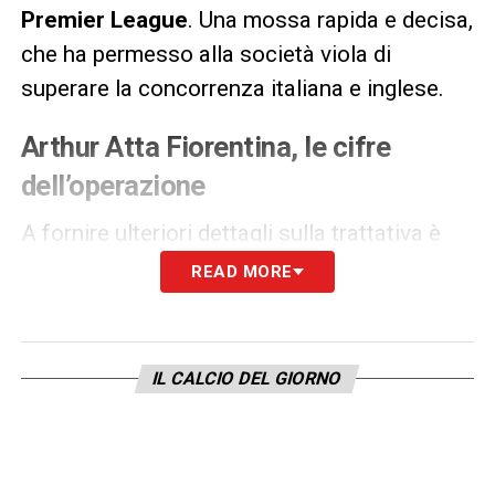
Premier League
. Una mossa rapida e decisa,
che ha permesso alla società viola di
superare la concorrenza italiana e inglese.
Arthur Atta Fiorentina, le cifre
dell’operazione
A fornire ulteriori dettagli sulla trattativa è
stato
Fabrizio Romano
. L’operazione
READ MORE
dovrebbe chiudersi su una
base fissa da 30
milioni di euro
, con l’aggiunta di
bonus
e una
percentuale sulla futura rivendita
in favore
IL CALCIO DEL GIORNO
dell’
Udinese
.
Il centrocampista è ora atteso per
visite