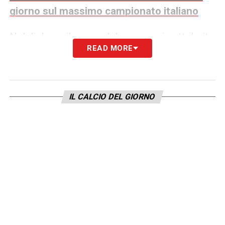
giorno sul massimo campionato italiano
Nel dialogo, il senso del messaggio attribuito
READ MORE
a Rocchi sarebbe: «
Aggiorniamoci un attimo,
fammi vedere se va bene poi ti do
conferma
». Mariani avrebbe poi
IL CALCIO DEL GIORNO
effettivamente diretto quella partita,
secondo la ricostruzione riportata, «
ma solo
dopo l’assenso dell’Inter perché da questa
non gradito
».
Rocchi inchiesta arbitri, il quadro
accusatorio
Secondo
Repubblica
, le nuove