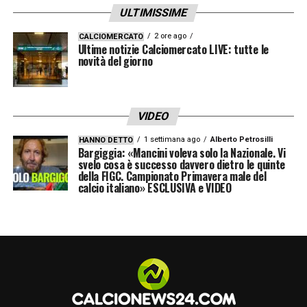
intercettazioni rientrano nell’inchiesta
ULTIMISSIME
condotta dal pm
Maurizio Ascione
e
2 ore ago
CALCIOMERCATO
dall’aggiunto
Paolo Ielo
. Il nuovo capo di
Ultime notizie Calciomercato LIVE: tutte le
novità del giorno
imputazione ipotizzerebbe designazioni
frutto di
interferenze
, in concorso con
esponenti dell’
Inter
e «
previo concerto
».
VIDEO
1 settimana ago
Alberto Petrosilli
Nel testo riportato dal quotidiano viene
HANNO DETTO
Bargiggia: «Mancini voleva solo la Nazionale. Vi
svelo cosa è successo davvero dietro le quinte
citato anche
Gabriele Gravina
, all’epoca
della FIGC. Campionato Primavera male del
presidente della
FIGC
, indicato come figura
calcio italiano» ESCLUSIVA e VIDEO
esterna da compiacere.
Gravina, però, non
risulta indagato, così come non risultano
indagati esponenti dell’Inter
.
Inchiesta arbitri, le partite finite nel