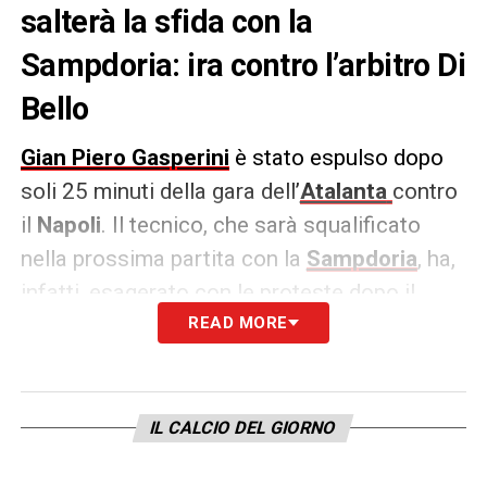
salterà la sfida con la
Sampdoria: ira contro l’arbitro Di
Bello
Gian Piero Gasperini
è stato espulso dopo
soli 25 minuti della gara dell’
Atalanta
contro
il
Napoli
. Il tecnico, che sarà squalificato
nella prossima partita con la
Sampdoria
, ha,
infatti, esagerato con le proteste dopo il
presunto rigore non concesso ai danni
READ MORE
di
Matteo
Pessina
.
Parole molto dure, quelle dell’ex
Genoa
, nei
IL CALCIO DEL GIORNO
confronti dell’arbitro
Marco Di Bello
:
«C’era
un rigore grosso quanto una casa, sei