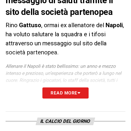
messaggio di saluti tramite il
sito della società partenopea
Rino
Gattuso
, ormai ex allenatore del
Napoli
,
ha voluto salutare la squadra e i tifosi
attraverso un messaggio sul sito della
società partenopea.
Allenare il Napoli è stato bellissimo: un anno e mezzo
intenso e prezioso, un’esperienza che porterò a lungo nel
cuore. Ringrazio i giocatori, lo staff della società, tutti i
dipendenti, il presidente De Laurentiis che mi ha dato
READ MORE
questa opportunità.
Ho conosciuto una città magnifica, dove ho vissuto
benissimo con la mia famiglia, e tifosi straordinari,
nonostante la pandemia ci abbia tenuto lontano
IL CALCIO DEL GIORNO
dall’atmosfera unica dello stadio intitolato a Diego
Maradona.