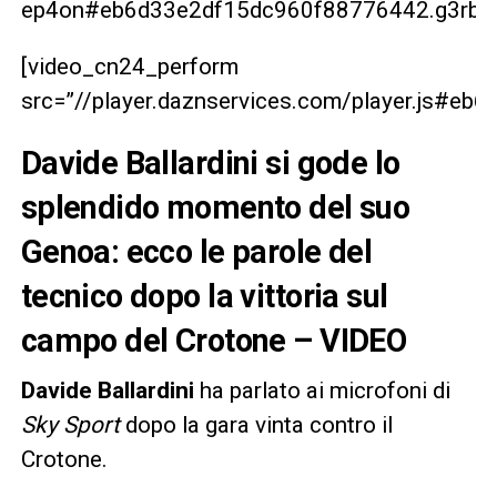
ep4on#eb6d33e2df15dc960f88776442.g3rbrg
[video_cn24_perform
src=”//player.daznservices.com/player.js#e
Davide Ballardini si gode lo
splendido momento del suo
Genoa: ecco le parole del
tecnico dopo la vittoria sul
campo del Crotone – VIDEO
Davide Ballardini
ha parlato ai microfoni di
Sky Sport
dopo la gara vinta contro il
Crotone.