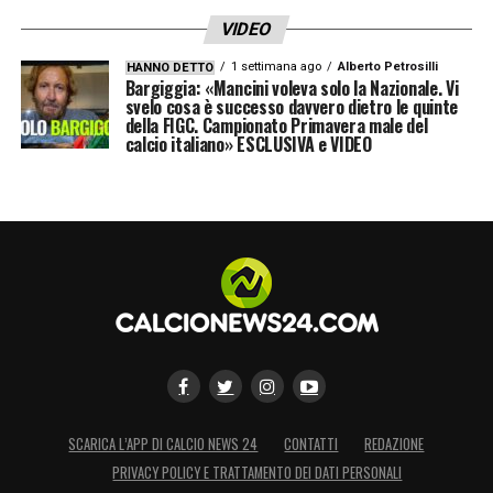
VIDEO
1 settimana ago
Alberto Petrosilli
HANNO DETTO
Bargiggia: «Mancini voleva solo la Nazionale. Vi
svelo cosa è successo davvero dietro le quinte
della FIGC. Campionato Primavera male del
calcio italiano» ESCLUSIVA e VIDEO
SCARICA L’APP DI CALCIO NEWS 24
CONTATTI
REDAZIONE
PRIVACY POLICY E TRATTAMENTO DEI DATI PERSONALI