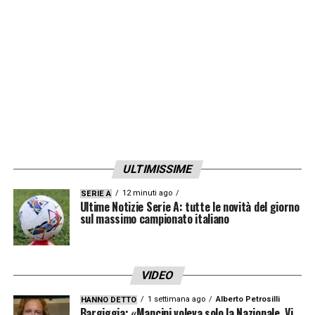
intrapreso la carriera da allenatore».
LA PLAYLIST DELLE NOSTRE TOP NEWS
ULTIMISSIME
12 minuti ago
SERIE A
Ultime Notizie Serie A: tutte le novità del giorno
sul massimo campionato italiano
VIDEO
1 settimana ago
Alberto Petrosilli
HANNO DETTO
Bargiggia: «Mancini voleva solo la Nazionale. Vi