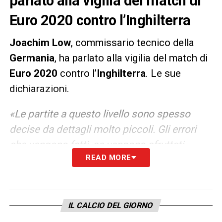
parlato alla vigilia del match di
Euro 2020 contro l’Inghilterra
Joachim
Low
, commissario tecnico della
Germania
, ha parlato alla vigilia del match di
Euro
2020
contro l’
Inghilterra
. Le sue
dichiarazioni.
«Le partite a questo livello sono spesso
decise da dettagli molto piccoli. Gli errori
che vengono fatti, se vengono sfruttati,
READ MORE
fanno la differenza. Inoltre sarà importante
gestire i nervi. È un match elettrizzante che
affascina tutti. Una partita da dentro o fuori
per entrambe le squadre. Siamo motivati al
IL CALCIO DEL GIORNO
massimo ed è per questi match che ho