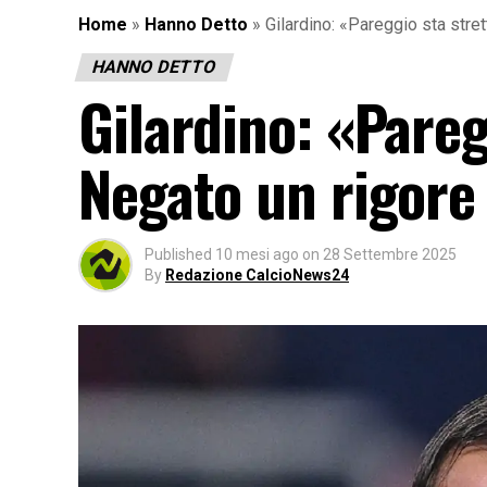
Home
»
Hanno Detto
»
Gilardino: «Pareggio sta stre
HANNO DETTO
Gilardino: «Pareg
Negato un rigore
Published
10 mesi ago
on
28 Settembre 2025
By
Redazione CalcioNews24