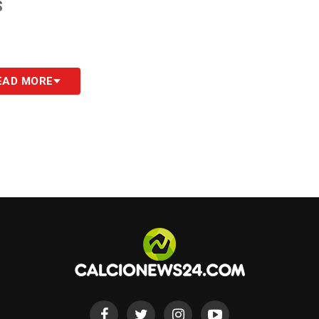
S
EAD MORE