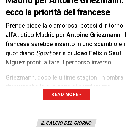
Madrid per Antoine Griezmann:
ecco la priorità del francese
Prende piede la clamorosa ipotesi di ritorno
all’Atletico Madrid per
Antoine Griezmann
: il
francese sarebbe inserito in uno scambio e il
quotidiano
Sport
parla di
Joao Felix
o
Saul
Niguez
pronti a fare il percorso inverso.
Griezmann, dopo le ultime stagioni in ombra,
ritroverebbe la sua zona di comfort ma
READ MORE
avrebbe posto una priorità, ovvero non ridursi
lo stipendio nonostante l’aspetto affettivo.
LA PLAYLIST DELLE NOSTRE TOP NEWS
IL CALCIO DEL GIORNO