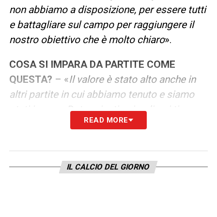
non abbiamo a disposizione, per essere tutti
e battagliare sul campo per raggiungere il
nostro obiettivo che è molto chiaro
».
COSA SI IMPARA DA PARTITE COME
QUESTA?
– «
Il valore è stato alto anche in
altri partite in cui abbiamo tenuto e siamo
stati in gara. Determinati episodi poi ti vanno
READ MORE
nel verso giusto e riesci a rimanere in gara,
oggi invece questo non è accaduto.
Dobbiamo imparare a rimanere aggrappati
IL CALCIO DEL GIORNO
alle gare. Nelle difficoltà ci si forgia e
vogliamo provare a farlo
».
LA PLAYLIST DELLE NOSTRE TOP NEWS