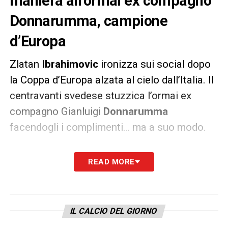
maniera all’ormai ex compagno
Donnarumma, campione
d’Europa
Zlatan
Ibrahimovic
ironizza sui social dopo
la Coppa d’Europa alzata al cielo dall’Italia. Il
centravanti svedese stuzzica l’ormai ex
compagno Gianluigi
Donnarumma
facendogli i complimenti… ma a suo modo.
In una storia su Instagram, lo svedese ha
READ MORE
postato una foto ritraente Donnarumma con
la Coppa, attribuendosi in un certo senso la
paternità di questa vittoria dell’azzurro: «
Un
IL CALCIO DEL GIORNO
anno con me hai già capito. Prego
».