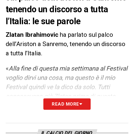
tenendo un discorso a tutta
l’Italia: le sue parole
Zlatan Ibrahimovic
ha parlato sul palco
dell’Ariston a Sanremo, tenendo un discorso
a tutta l’Italia.
«
Alla fine di questa mia settimana al Festival
voglio dirvi una cosa, ma questo è il mio
Festival quindi ve la dico da solo. Tutti
conoscevano già Zlatan prima di questo
READ MORE
Festival, ma Zlatan è venuto qui perchè gli
piacciono sfide, adrenalina, crescere. Se non
fai sfide con te stesso non puoi crescere, è
come scendere in campo. Puoi vincere o
IL CALCIO DEL GIORNO