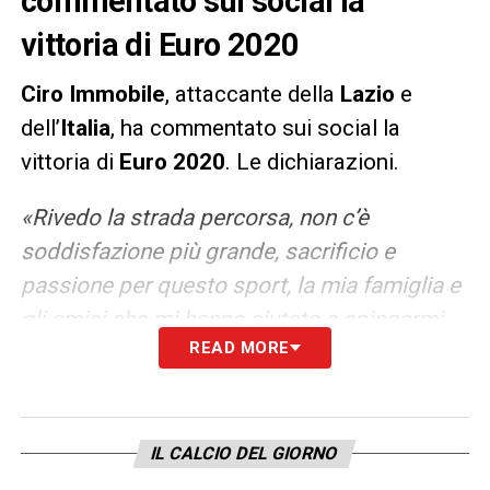
commentato sui social la
vittoria di Euro 2020
Ciro
Immobile
, attaccante della
Lazio
e
dell’
Italia
, ha commentato sui social la
vittoria di
Euro
2020
. Le dichiarazioni.
«Rivedo la strada percorsa, non c’è
soddisfazione più grande, sacrificio e
passione per questo sport, la mia famiglia e
gli amici che mi hanno aiutato a spingermi
READ MORE
oltre. Le difficoltà, le ansie e le paure ma alla
fine del percorso lucido i trofei».
LA PLAYLIST DELLE NOSTRE TOP NEWS
IL CALCIO DEL GIORNO