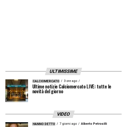
un leggero affaticamento ai flessori. Tra
domani e dopodomani si deciderà se
portarlo a Udine».
LA PLAYLIST DELLE NOSTRE TOP NEWS
ULTIMISSIME
3 ore ago
CALCIOMERCATO
Ultime notizie Calciomercato LIVE: tutte le
novità del giorno
VIDEO
7 giorni ago
Alberto Petrosilli
HANNO DETTO