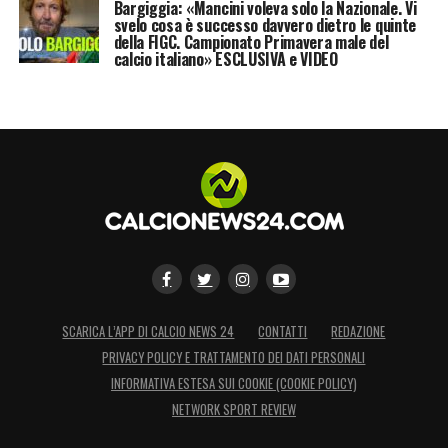
Bargiggia: «Mancini voleva solo la Nazionale. Vi
svelo cosa è successo davvero dietro le quinte
della FIGC. Campionato Primavera male del
calcio italiano» ESCLUSIVA e VIDEO
SCARICA L’APP DI CALCIO NEWS 24
CONTATTI
REDAZIONE
PRIVACY POLICY E TRATTAMENTO DEI DATI PERSONALI
INFORMATIVA ESTESA SUI COOKIE (COOKIE POLICY)
NETWORK SPORT REVIEW