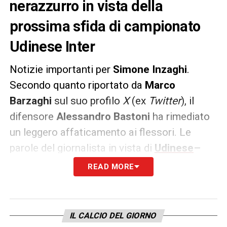
nerazzurro in vista della
prossima sfida di campionato
Udinese Inter
Notizie importanti per
Simone Inzaghi
.
Secondo quanto riportato da
Marco
Barzaghi
sul suo profilo
X
(ex
Twitter
), il
difensore
Alessandro Bastoni
ha rimediato
un leggero affaticamento ai flessori. Le
parole del giornalista in vista di
Udinese
–
Inter
.
READ MORE
BASTONI –
«Allenamento Inter. Tutti in
gruppo tranne De Vrij (domani dovrebbe
IL CALCIO DEL GIORNO
rientrare con i compagni) e Bastoni che ha