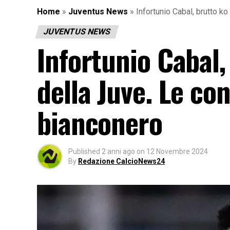
Home
»
Juventus News
»
Infortunio Cabal, brutto ko
JUVENTUS NEWS
Infortunio Cabal,
della Juve. Le con
bianconero
Published
2 anni ago
on
12 Novembre 2024
By
Redazione CalcioNews24