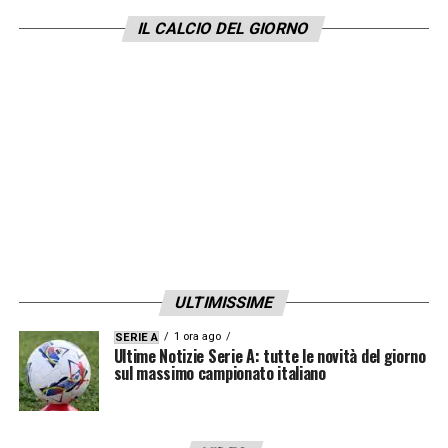
effettuato in Argentina dall’equipe medica
IL CALCIO DEL GIORNO
della Nazionale Colombiana, è emerso che
Juan David Cabal ha subito una rottura del
legamento crociato. Juventus farà ulteriori
accertamenti, se confermato, verrà operato
in Europa e torneremo fino alla prossima
stagione».
LA PLAYLIST DELLE NOSTRE TOP NEWS
ULTIMISSIME
1 ora ago
SERIE A
Ultime Notizie Serie A: tutte le novità del giorno
sul massimo campionato italiano