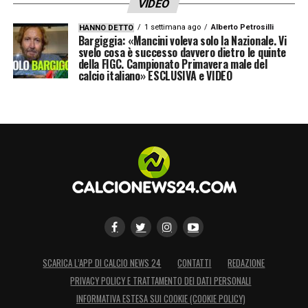
VIDEO
1 settimana ago
Alberto Petrosilli
HANNO DETTO
Bargiggia: «Mancini voleva solo la Nazionale. Vi
svelo cosa è successo davvero dietro le quinte
della FIGC. Campionato Primavera male del
calcio italiano» ESCLUSIVA e VIDEO
SCARICA L’APP DI CALCIO NEWS 24
CONTATTI
REDAZIONE
PRIVACY POLICY E TRATTAMENTO DEI DATI PERSONALI
INFORMATIVA ESTESA SUI COOKIE (COOKIE POLICY)