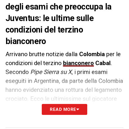
degli esami che preoccupa la
Juventus: le ultime sulle
condizioni del terzino
bianconero
Arrivano brutte notizie dalla
Colombia
per le
condizioni del terzino
bianconero
Cabal
.
Secondo
Pipe Sierra su X
, i primi esami
eseguiti in Argentina, da parte della Colombia
hanno evidenziato una rottura del legamento
crociato. Ecco le ultimissime sul giocatore
della
Juventus
:
READ MORE
IL PUNTO –
«Nell’esame preliminare