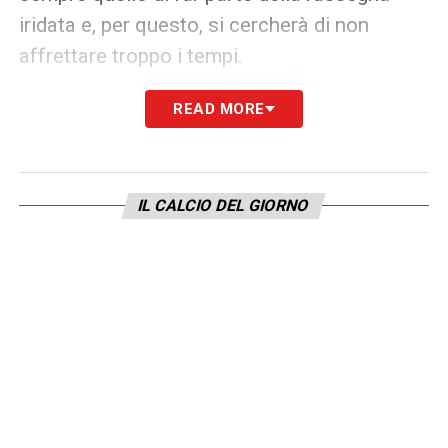
iridata e, per questo, si cercherà di non
affrettare troppo i tempi.
READ MORE
LA PLAYLIST DELLE NOSTRE TOP NEWS
IL CALCIO DEL GIORNO