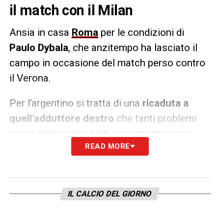
il match con il Milan
Ansia in casa
Roma
per le condizioni di
Paulo Dybala
, che anzitempo ha lasciato il
campo in occasione del match perso contro
il Verona.
Per l’argentino si tratta di una
ricaduta a
quell’adduttore destro
che tanti problemi
aveva dato anche nella passata stagione.
READ MORE
Inevitabilmente, con una sosta all’orizzonte e
tante gare ancora da giocare,
la Joya
potrebbe saltare il prossimo match con il
Milan.
IL CALCIO DEL GIORNO