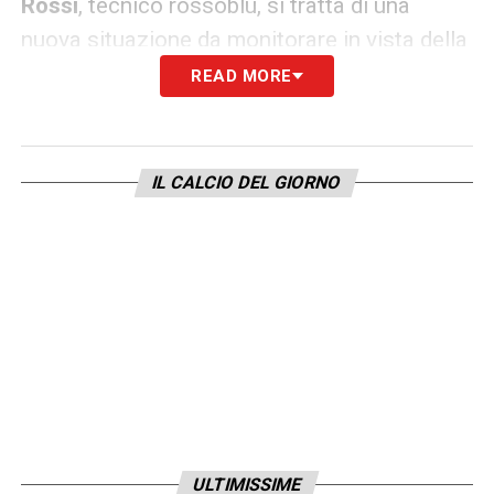
Rossi
, tecnico rossoblù, si tratta di una
nuova situazione da monitorare in vista della
ripresa del campionato.
READ MORE
LA PLAYLIST DELLE NOSTRE TOP NEWS
IL CALCIO DEL GIORNO
ULTIMISSIME