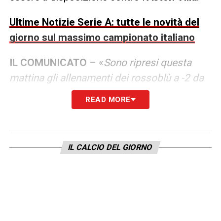
Ultime Notizie Serie A: tutte le novità del
giorno sul massimo campionato italiano
IL COMUNICATO
– «
Sono ripresi questa
mattina gli allenamenti dei rossoblù a -2 da
Bologna-Aston Villa di UEFA Europa League.
READ MORE
Seduta di scarico per i più impiegati a
Cremona, allenamento in campo per gli altri
e per Jens Odgaard.
IL CALCIO DEL GIORNO
Palestra per Dominguez, Skorupski, Dallinga
e Lykogiannis
».
LA PLAYLIST DELLE NOSTRE TOP NEWS