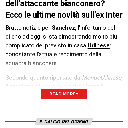
dell’attaccante bianconero?
Ecco le ultime novità sull’ex Inter
Brutte notizie per
Sanchez
, l’infortunio del
cileno ad oggi si sta dimostrando molto più
complicato del previsto in casa
Udinese
:
nonostante l’attuale rendimento della
squadra bianconera.
Secondo quanto riportato da
MondoUdinese
,
il problema al polpaccio dell’ex
Inter
è
READ MORE
ancora presente nonostante la crescita delle
ultime settimane, e quel rientro che doveva
essere intorno novembre potrebbe
addirittura slittare per dicembre.
Staremo a
IL CALCIO DEL GIORNO