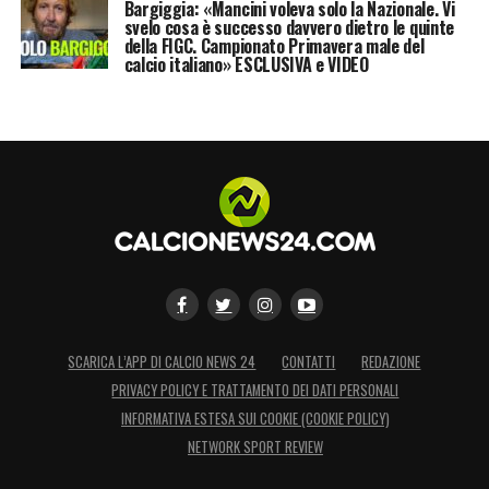
Bargiggia: «Mancini voleva solo la Nazionale. Vi
svelo cosa è successo davvero dietro le quinte
della FIGC. Campionato Primavera male del
calcio italiano» ESCLUSIVA e VIDEO
SCARICA L’APP DI CALCIO NEWS 24
CONTATTI
REDAZIONE
PRIVACY POLICY E TRATTAMENTO DEI DATI PERSONALI
INFORMATIVA ESTESA SUI COOKIE (COOKIE POLICY)
NETWORK SPORT REVIEW