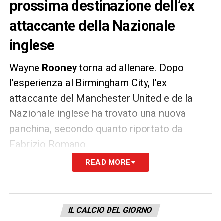
prossima destinazione dell’ex
attaccante della Nazionale
inglese
Wayne
Rooney
torna ad allenare. Dopo
l’esperienza al Birmingham City, l’ex
attaccante del Manchester United e della
Nazionale inglese ha trovato una nuova
panchina, secondo quanto riportato da
Fabrizio Romano.
READ MORE
Rooney ha raggiunto un accordo su
contratto triennale con il
Plymouth Argyle
,
club di
Championship
. L’anno scorso, i
IL CALCIO DEL GIORNO
biancoverdi si salvarono per un punto e