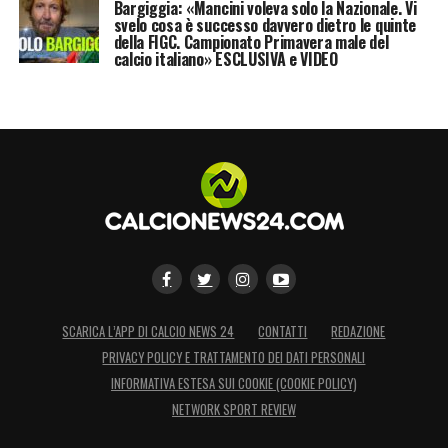
Bargiggia: «Mancini voleva solo la Nazionale. Vi
svelo cosa è successo davvero dietro le quinte
della FIGC. Campionato Primavera male del
calcio italiano» ESCLUSIVA e VIDEO
SCARICA L’APP DI CALCIO NEWS 24
CONTATTI
REDAZIONE
PRIVACY POLICY E TRATTAMENTO DEI DATI PERSONALI
INFORMATIVA ESTESA SUI COOKIE (COOKIE POLICY)
NETWORK SPORT REVIEW