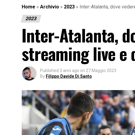
Home
»
Archivio
»
2023
»
Inter-Atalanta, dove vedere
2023
Inter-Atalanta, d
streaming live e 
Published
3 anni ago
on
27 Maggio 2023
By
Filippo Davide Di Santo