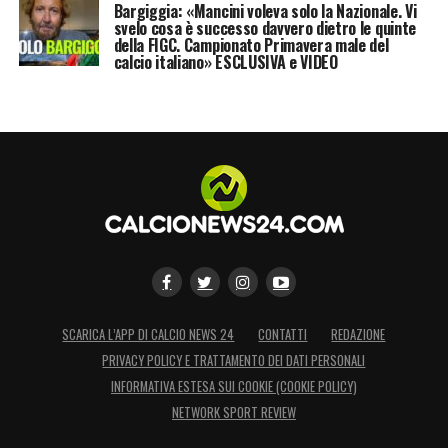
Bargiggia: «Mancini voleva solo la Nazionale. Vi
svelo cosa è successo davvero dietro le quinte
della FIGC. Campionato Primavera male del
calcio italiano» ESCLUSIVA e VIDEO
SCARICA L’APP DI CALCIO NEWS 24
CONTATTI
REDAZIONE
PRIVACY POLICY E TRATTAMENTO DEI DATI PERSONALI
INFORMATIVA ESTESA SUI COOKIE (COOKIE POLICY)
NETWORK SPORT REVIEW