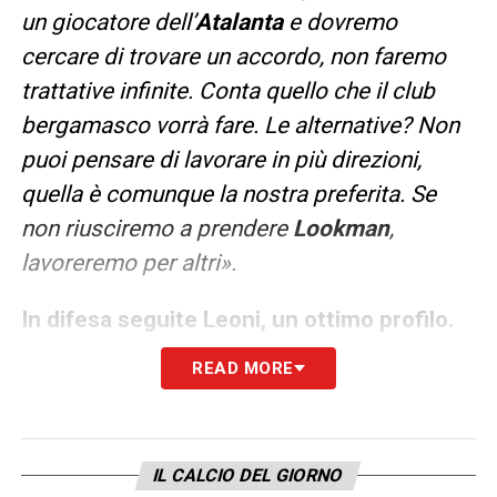
un giocatore dell’
Atalanta
e dovremo
cercare di trovare un accordo, non faremo
trattative infinite. Conta quello che il club
bergamasco vorrà fare. Le alternative? Non
puoi pensare di lavorare in più direzioni,
quella è comunque la nostra preferita. Se
non riusciremo a prendere
Lookman
,
lavoreremo per altri».
In difesa seguite Leoni, un ottimo profilo.
«
Leoni
è un giovane di grande prospettiva, è
READ MORE
un talento. Ha già dimostrato di avere grandi
qualità che gli operatori riconoscono. Chi ne
beneficia è il
Parma
, che ha in testa di
IL CALCIO DEL GIORNO
continuare con
Leoni
. Noi stiamo lavorando