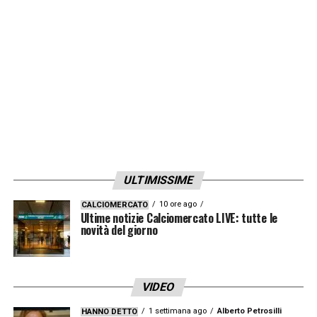
per migliorare altri reparti. In difesa abbiamo
sette giocatori duttili, non è la nostra
priorità».
LEGGI TUTTE LE PAROLE DI AUSILIO SU
INTERNEWS24
LA PLAYLIST DELLE NOSTRE TOP NEWS
ULTIMISSIME
10 ore ago
CALCIOMERCATO
Ultime notizie Calciomercato LIVE: tutte le
novità del giorno
VIDEO
1 settimana ago
Alberto Petrosilli
HANNO DETTO