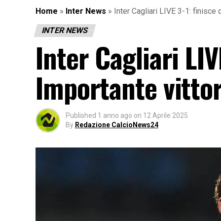
Home
»
Inter News
»
Inter Cagliari LIVE 3-1: finisce 
INTER NEWS
Inter Cagliari LIV
Importante vittor
Published
1 anno ago
on
12 Aprile 2025
By
Redazione CalcioNews24