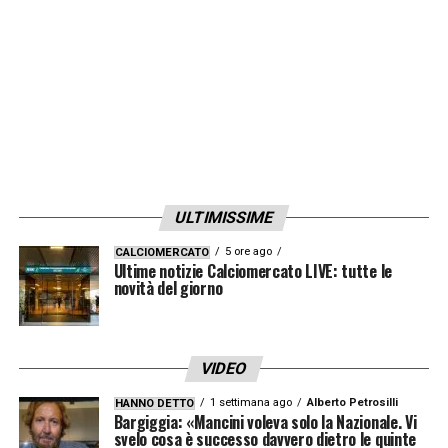
riposare. L’alternanza potrebbe portare a un
turno di riposo per Barella, mentre Hakan
Calhanoglu rimane intoccabile dopo la
doppietta allo Stadium. Frattesi e Diouf
restano opzioni più avanzate, forse a gara in
corso. In attacco, la coppia
Lautaro
–
Thuram
non si tocca, con il capitano da
ULTIMISSIME
preservare e
Thuram
che sta vivendo un
5 ore ago
CALCIOMERCATO
ottimo momento di forma.
Ultime notizie Calciomercato LIVE: tutte le
novità del giorno
LA PLAYLIST DELLE NOSTRE TOP NEWS
VIDEO
1 settimana ago
Alberto Petrosilli
HANNO DETTO
Bargiggia: «Mancini voleva solo la Nazionale. Vi
svelo cosa è successo davvero dietro le quinte