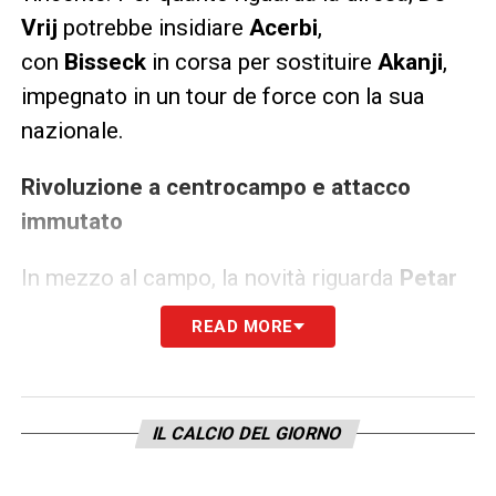
Vrij
potrebbe insidiare
Acerbi
,
con
Bisseck
in corsa per sostituire
Akanji
,
impegnato in un tour de force con la sua
nazionale.
Rivoluzione a centrocampo e attacco
immutato
In mezzo al campo, la novità riguarda
Petar
Sucic
, con la Dinamo Zagabria aveva già
READ MORE
segnato due reti in tre gare di Champions
prima dell’infortunio, confermando una
vocazione europea. Al suo fianco,
Piotr
IL CALCIO DEL GIORNO
Zielinski
sta guadagnando punti in
allenamento, mentre
Barella
potrebbe