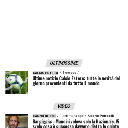
portato a casa una bella vittoria.
Il 3-5-2
dell’Inter ha tante variazioni, se hai uno come
Dimarco a sinistra è una cosa diversa
rispetto a Grosso. Gli interpreti fanno tanto,
oggi vedo un’Inter più vicina al mio Perugia,
per questo la difendo quando sento dire che
che non è una squadra spettacolare. L’Inter
ULTIMISSIME
sa essere spettacolare pur difendendosi
»
5 ore ago
CALCIO ESTERO
Ultime notizie Calcio Estero: tutte le novità del
giorno provenienti da tutto il mondo
LA PLAYLIST DELLE NOSTRE TOP NEWS
VIDEO
1 settimana ago
Alberto Petrosilli
HANNO DETTO
Bargiggia: «Mancini voleva solo la Nazionale. Vi
svelo cosa è successo davvero dietro le quinte