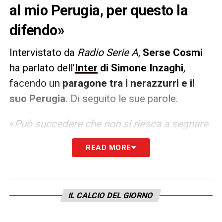
al mio Perugia, per questo la
difendo»
Intervistato da
Radio Serie A
,
Serse Cosmi
ha parlato dell’
Inter
di Simone Inzaghi
,
facendo un
paragone tra i nerazzurri e il
suo Perugia
. Di seguito le sue parole.
«
Può succedere che non si riesca a segnare
tanti gol nonostante le occasioni, l’Inter non
READ MORE
aveva la volontà di fare un solo gol contro il
Benfica, può capitare e non c’era volontà di
centellinare i gol. La Lazio contro il Celtic
IL CALCIO DEL GIORNO
non ha creato quanto l’Inter con il Benfica e il
Milan con il Borussia Dortmund, ma ha