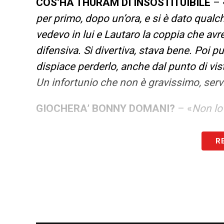
COS’HA THURAM DI INSOSTITUIBILE
– 
per primo, dopo un’ora, e si è dato qualc
vedevo in lui e Lautaro la coppia che avr
difensiva. Si divertiva, stava bene. Poi p
dispiace perderlo, anche dal punto di v
Un infortunio che non è gravissimo, servi
GIOCHERA’ BONNY DOMANI?
– «
Non lo
A CHE PUNTO E’ BONNY E DOVE PUO’ 
R
quella che voi aspettate. E’ quello che è s
non ha mai saltato un allenamento. Prima o
un bel profilo, un bel giocatore. Loro san
ragazzi giovani li curo bene, credo in lor
quanto è importante avere in un gruppo 