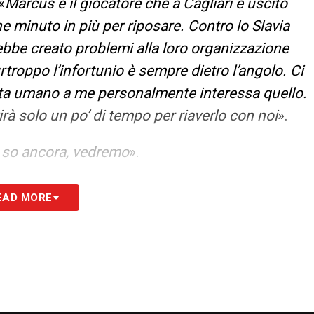
«
Marcus è il giocatore che a Cagliari è uscito
he minuto in più per riposare. Contro lo Slavia
ebbe creato problemi alla loro organizzazione
urtroppo l’infortunio è sempre dietro l’angolo. Ci
ista umano a me personalmente interessa quello.
rà solo un po’ di tempo per riaverlo con noi
».
 so ancora, vedremo
».
ARRIVARE?
– «
A Bonny manca solo la titolarità,
EAD MORE
ubentrato in tutte le partita, ha fatto minuti e
 poi toccherà anche a lui partire dall’inizio. E’
no la mia stima e quello che penso di loro. Io i
o e nella loro energia e determinazione. So
affermato e con esperienza quei ragazzi giovani