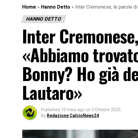
Home
»
Hanno Detto
»
Inter Cremonese, le parole di
HANNO DETTO
Inter Cremonese, 
«Abbiamo trovato 
Bonny? Ho già dec
Lautaro»
Published
10 mesi ago
on
3 Ottobre 2025
By
Redazione CalcioNews24