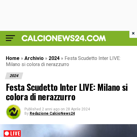
×
Home
»
Archivio
»
2024
»
Festa Scudetto Inter LIVE:
Milano si colora di nerazzurro
2024
Festa Scudetto Inter LIVE: Milano si
colora di nerazzurro
Published
2 anni ago
on
28 Aprile 2024
By
Redazione CalcioNews24