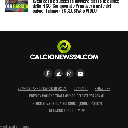
svelo cosa è successo davvero dietro le quinte
in cui porta al guinzaglio Theo Hernandez.
della FIGC. Campionato Primavera male del
calcio italiano» ESCLUSIVA e VIDEO
Denzel
#Dumfries
accende gli sfottò a
distanza col
#Milan
esibendo dal
pulmann dell’
#Inter
un due aste che lo
raffigura mentre tiene al guinzaglio
#TheoHernandez
col quale ci sono stati
vari scontri nell’ultimo derby
pic.twitter.com/J1qZ7QJ25Y
SCARICA L’APP DI CALCIO NEWS 24
CONTATTI
REDAZIONE
— Nicolò Schira (@NicoSchira)
April
PRIVACY POLICY E TRATTAMENTO DEI DATI PERSONALI
28, 2024
INFORMATIVA ESTESA SUI COOKIE (COOKIE POLICY)
NETWORK SPORT REVIEW
17.30 – Ressa da Scudetto: il
gestisci il consenso