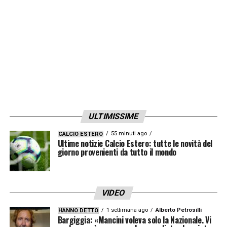
«
Abbiamo vinto un campionato grazie a tutti
voi che ci avete sostenuto, l’Inter si ama
sempre, sempre, sempre. Abbiamo scritto
una delle pagine più importanti della storia
dell’Inter, sta arrivando il pullman scoperto
con i giocatori. Forza Inter sempre, vi voglio
ULTIMISSIME
bene. Inter ti amo
».
55 minuti ago
CALCIO ESTERO
Ultime notizie Calcio Estero: tutte le novità del
17.40 – Lo sfottò di Dumfries a
giorno provenienti da tutto il mondo
Theo Hernandez: lo porta al
guinzaglio
VIDEO
Non possono mancare gli sfottò contro il
1 settimana ago
Alberto Petrosilli
HANNO DETTO
Milan: Denzel Dumfries mostra un’immagine
Bargiggia: «Mancini voleva solo la Nazionale. Vi