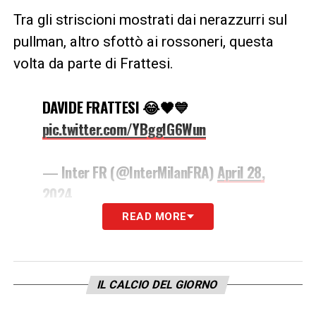
Tra gli striscioni mostrati dai nerazzurri sul
pullman, altro sfottò ai rossoneri, questa
volta da parte di Frattesi.
DAVIDE FRATTESI 😂🖤💙
pic.twitter.com/YBggIG6Wun
— Inter FR (@InterMilanFRA)
April 28,
2024
READ MORE
17.55 – Parla Zanetti in Piazza
Duomo
IL CALCIO DEL GIORNO
Dalla terrazza in Piazza Duomo si affaccia
Javier Zanetti: