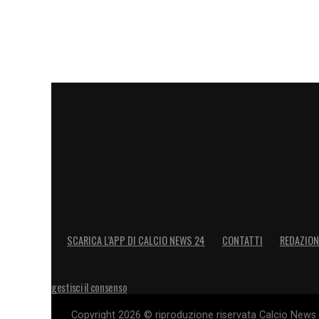
tranquillo, firmerò quando mi diranno di 
LA PLAYLIST DELLE NOSTRE TOP NEW
SCARICA L’APP DI CALCIO NEWS 24
CONTATTI
REDAZION
gestisci il consenso
Copyright 2026 © riproduzione riservata Calcio News 2