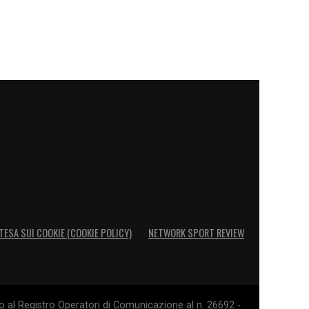
TESA SUI COOKIE (COOKIE POLICY)
NETWORK SPORT REVIEW
o al Registro Operatori di Comunicazione al n. 26692 -