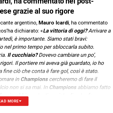
Icardi, ha commentato nel post-
nese grazie al suo rigore
accante argentino,
Mauro Icardi
, ha commentato
cos’ha dichiarato: «
La vittoria di oggi?
Arrivare a
rtedì, è importante. Siamo stati bravi:
 nel primo tempo per sbloccarla subito.
ria.
Il cucchiaio?
Dovevo cambiare un po’,
igori. Il portiere mi aveva già guardato, io ho
 fine ciò che conta è fare gol, così è stato.
ornare in
Champions
cercheremo di fare il
lcio non si sa mai. In
Champions
abbiamo fatto
fascia: abbiamo testimoniato di poter fare
EAD MORE
l circa il mio rinnovo?
Ne parlerà lei con la
ltre cose non mi riguardano. Io sono sereno,