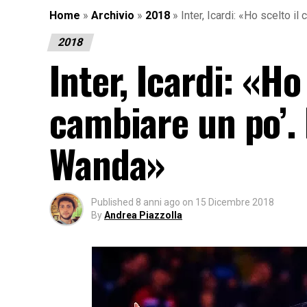
Home
»
Archivio
»
2018
»
Inter, Icardi: «Ho scelto i
2018
Inter, Icardi: «Ho
cambiare un po’. 
Wanda»
Published
8 anni ago
on
15 Dicembre 2018
By
Andrea Piazzolla