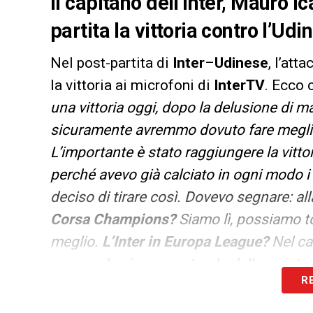
Il capitano dell’Inter, Mauro 
partita la vittoria contro l’Udi
Nel post-partita di
Inter
–
Udinese
, l’att
la vittoria ai microfoni di
InterTV
. Ecco 
una vittoria oggi, dopo la delusione di ma
sicuramente avremmo dovuto fare meglio
L’importante è stato raggiungere la vitto
perché avevo già calciato in ogni modo i r
deciso di tirare così. Dovevo segnare: alla
Corsa Champions?
Siamo lì, possiamo t
meglio.
L’Inter in Europa League?
Nel ca
un grande girone, partendo dalla quarta 
R
grandi cose.
La frase di Wanda sui socia
società, io faccio il mio in campo e le a