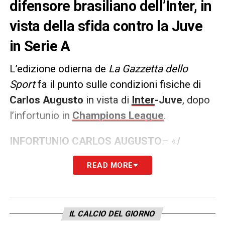
difensore brasiliano dell’Inter, in
vista della sfida contro la Juve
in Serie A
L’edizione odierna de
La Gazzetta dello
Sport
fa il punto sulle condizioni fisiche di
Carlos Augusto
in vista di
Inter
-Juve
, dopo
l’infortunio in
Champions League
.
INFORTUNIO CARLOS AUGUSTO
– «
I
muscoli dell’Inter continuano a tradire in una
READ MORE
stagione che inizia a preoccupare alla voce
infortuni: l’ultima bandiera bianca l’ha
sventolata Carlos Augusto, titolare per una
IL CALCIO DEL GIORNO
sera giusto per non spremere troppo