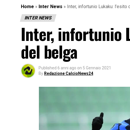
Home
»
Inter News
»
Inter, infortunio Lukaku: l’esit
INTER NEWS
Inter, infortunio 
del belga
Published
6 anni ago
on
5 Gennaio 2021
By
Redazione CalcioNews24