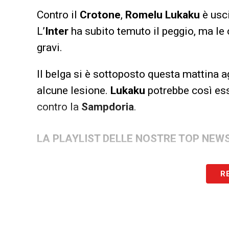
Contro il
Crotone
,
Romelu Lukaku
è usc
L’
Inter
ha subito temuto il peggio, ma le
gravi.
Il belga si è sottoposto questa mattina 
alcune lesione.
Lukaku
potrebbe così ess
contro la
Sampdoria
.
LA PLAYLIST DELLE NOSTRE TOP NEW
R