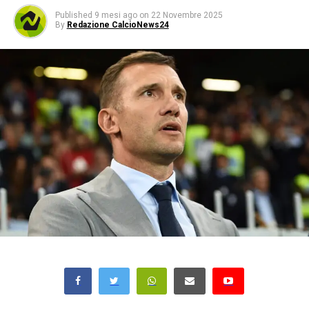
Published
9 mesi ago
on
22 Novembre 2025
By
Redazione CalcioNews24