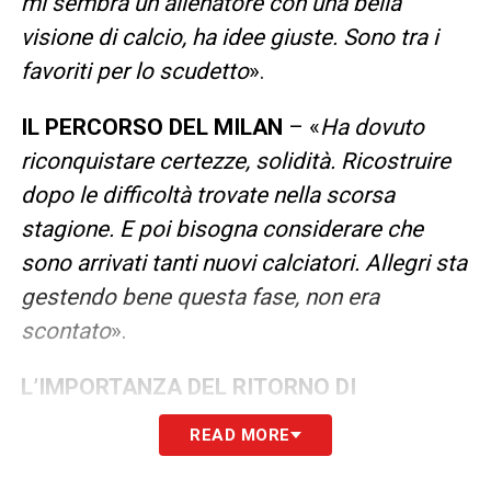
mi sembra un allenatore con una bella
visione di calcio, ha idee giuste. Sono tra i
favoriti per lo scudetto
».
IL PERCORSO DEL MILAN
– «
Ha dovuto
riconquistare certezze, solidità. Ricostruire
dopo le difficoltà trovate nella scorsa
stagione. E poi bisogna considerare che
sono arrivati tanti nuovi calciatori. Allegri sta
gestendo bene questa fase, non era
scontato
».
L’IMPORTANZA DEL RITORNO DI
ALLEGRI
– «
Max è un allenatore esperto,
READ MORE
con caratteristiche precise. È una persona
seria, sa gestire bene i calciatori, ha un tipo