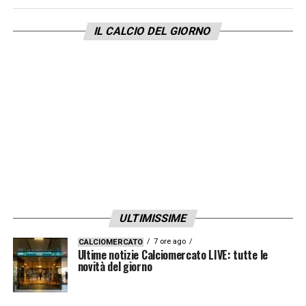
di gioco collaudato. Quando lo sposi sai
IL CALCIO DEL GIORNO
cosa stai prendendo: lui sta rispettando le
attese
».
LEGGI L’INTERVISTA COMPLETA SU
MILANNEWS24
LA PLAYLIST DELLE NOSTRE TOP NEWS
ULTIMISSIME
7 ore ago
CALCIOMERCATO
Ultime notizie Calciomercato LIVE: tutte le
novità del giorno