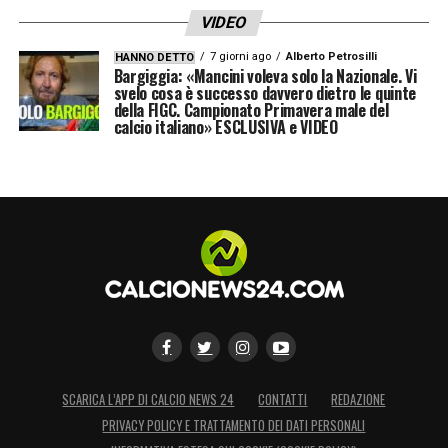
VIDEO
7 giorni ago
Alberto Petrosilli
HANNO DETTO
Bargiggia: «Mancini voleva solo la Nazionale. Vi
svelo cosa è successo davvero dietro le quinte
della FIGC. Campionato Primavera male del
calcio italiano» ESCLUSIVA e VIDEO
SCARICA L’APP DI CALCIO NEWS 24
CONTATTI
REDAZIONE
PRIVACY POLICY E TRATTAMENTO DEI DATI PERSONALI