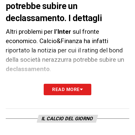
potrebbe subire un
declassamento. I dettagli
Altri problemi per
l’Inter
sul fronte
economico. Calcio&Finanza ha infatti
riportato la notizia per cui il rating del bond
della società nerazzurra potrebbe subire un
declassamento
.
Nello specifico, Fitch Ratings ha collocato il
READ MORE
bond di
Inter Media and Communicatio
n
S.p.A. (MediaCo), che hanno un rating ‘BB-‘,
su Rating Watch Negative (RWN).
IL CALCIO DEL GIORNO
LA PLAYLIST DELLE NOSTRE TOP NEWS