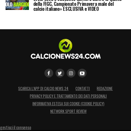
della FIGC. Campionato Primavera male del
calcio italiano» ESCLUSIVA e VIDEO
SCARICA L’APP DI CALCIO NEWS 24
CONTATTI
REDAZIONE
PRIVACY POLICY E TRATTAMENTO DEI DATI PERSONALI
INFORMATIVA ESTESA SUI COOKIE (COOKIE POLICY)
NETWORK SPORT REVIEW
gestisci il consenso