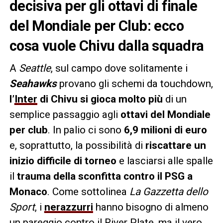
decisiva per gli ottavi di finale
del Mondiale per Club: ecco
cosa vuole Chivu dalla squadra
A
Seattle
, sul campo dove solitamente i
Seahawks
provano gli schemi da touchdown,
l’
Inter
di Chivu si gioca molto più
di un
semplice passaggio agli
ottavi del Mondiale
per club
. In palio ci sono
6,9 milioni di euro
e, soprattutto, la possibilità di
riscattare un
inizio difficile di torneo
e lasciarsi alle spalle
il
trauma della sconfitta contro il PSG a
Monaco
. Come sottolinea
La Gazzetta dello
Sport
, i
nerazzurri
hanno bisogno di almeno
un pareggio contro il River Plate, ma il vero