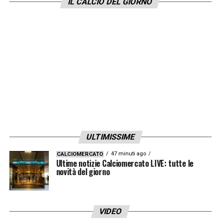
IL CALCIO DEL GIORNO
nell’
editoriale
di un paio di giorni fa vi
avevamo anticipato che il destino lineare di
Euro 2020 avrebbe prima o poi inaugurato
strade alternative. E infatti il pasticcio di De
Ligt ha stravolto i piani Oranje, da quel
momento surclassati da una
Repubblica
Ceca
che ora incrocerà le lame con la
Danimarca.
ULTIMISSIME
LA PLAYLIST DELLE NOSTRE TOP NEWS
47 minuti ago
CALCIOMERCATO
Ultime notizie Calciomercato LIVE: tutte le
novità del giorno
VIDEO