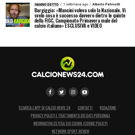
1 settimana ago
Alberto Petrosilli
HANNO DETTO
Bargiggia: «Mancini voleva solo la Nazionale. Vi
svelo cosa è successo davvero dietro le quinte
della FIGC. Campionato Primavera male del
calcio italiano» ESCLUSIVA e VIDEO
SCARICA L’APP DI CALCIO NEWS 24
CONTATTI
REDAZIONE
PRIVACY POLICY E TRATTAMENTO DEI DATI PERSONALI
INFORMATIVA ESTESA SUI COOKIE (COOKIE POLICY)
NETWORK SPORT REVIEW