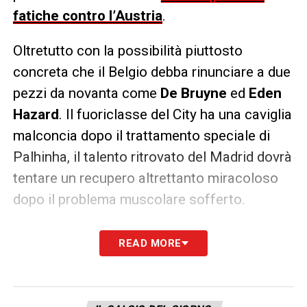
fatiche contro l’Austria
.
Oltretutto con la possibilità piuttosto
concreta che il Belgio debba rinunciare a due
pezzi da novanta come
De Bruyne
ed
Eden
Hazard
. Il fuoriclasse del City ha una caviglia
malconcia dopo il trattamento speciale di
Palhinha, il talento ritrovato del Madrid dovrà
tentare un recupero altrettanto miracoloso
dopo il problema muscolare sofferto.
Se il successo di Lukaku e soci non può
READ MORE
essere considerato una sorpresa, la caduta
dell’
Olanda
invece era certamente meno
preventivabile. Ma in un certo senso,