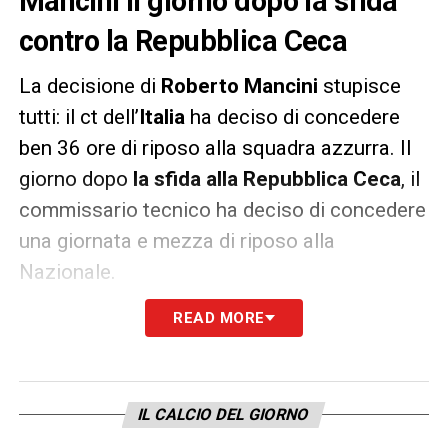
Mancini il giorno dopo la sfida
contro la Repubblica Ceca
La decisione di
Roberto Mancini
stupisce
tutti: il ct dell’
Italia
ha deciso di concedere
ben 36 ore di riposo alla squadra azzurra. Il
giorno dopo
la sfida alla Repubblica Ceca
, il
commissario tecnico ha deciso di concedere
una giornata e mezza di riposo alla
Nazionale.
READ MORE
I giocatori ne hanno approfittato per tornare
nelle proprie case e passare qualche ora di
relax prima della full immersion della
prossima settimana:
venerdì c’è l’esordio
IL CALCIO DEL GIORNO
con la Turchia
.