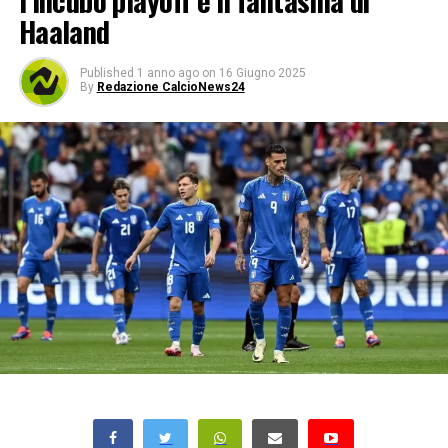
l’incubo playoff e il fantasma di
Haaland
Published
1 anno ago
on
16 Giugno 2025
By
Redazione CalcioNews24