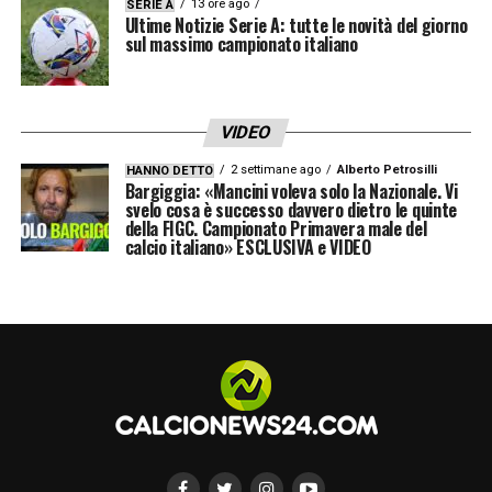
13 ore ago
SERIE A
Ultime Notizie Serie A: tutte le novità del giorno
internazionale.
sul massimo campionato italiano
Il presidente FIGC ha ribadito l’importanza di
un ambiente unito: “I risultati aiutano a
VIDEO
cementare fiducia e coesione, ma è la
2 settimane ago
Alberto Petrosilli
HANNO DETTO
mentalità a fare la differenza nel lungo
Bargiggia: «Mancini voleva solo la Nazionale. Vi
svelo cosa è successo davvero dietro le quinte
periodo”.
della FIGC. Campionato Primavera male del
calcio italiano» ESCLUSIVA e VIDEO
Con
Gattuso in panchina
e un gruppo deciso
a riscattarsi, gli Azzurri sembrano pronti a
scrivere un nuovo capitolo della loro storia,
puntando a riconquistare il cuore dei tifosi e
il prestigio internazionale.
LA PLAYLIST DELLE NOSTRE TOP NEWS