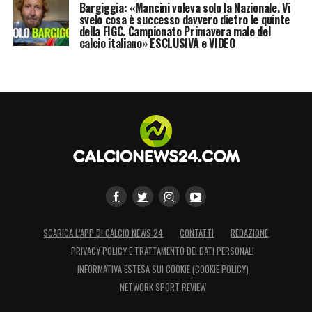
Bargiggia: «Mancini voleva solo la Nazionale. Vi
svelo cosa è successo davvero dietro le quinte
della FIGC. Campionato Primavera male del
calcio italiano» ESCLUSIVA e VIDEO
SCARICA L’APP DI CALCIO NEWS 24
CONTATTI
REDAZIONE
PRIVACY POLICY E TRATTAMENTO DEI DATI PERSONALI
INFORMATIVA ESTESA SUI COOKIE (COOKIE POLICY)
NETWORK SPORT REVIEW