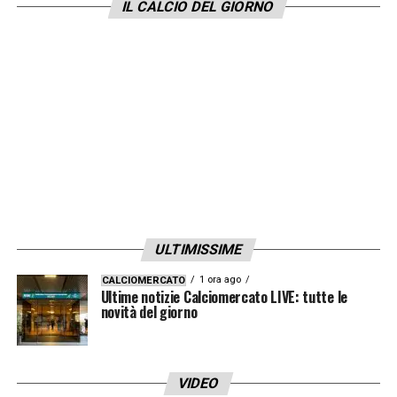
dimenticando i veri e irrisolti problemi del
IL CALCIO DEL GIORNO
calcio italiano. Si capisce bene per quale
motivo questo Paese di ruffiani (con il collo
e senza schiena) in servizio permanente
effettivo mai cambierà
».
LA PLAYLIST DELLE NOSTRE TOP NEWS
ULTIMISSIME
1 ora ago
CALCIOMERCATO
Ultime notizie Calciomercato LIVE: tutte le
novità del giorno
VIDEO