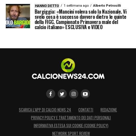
1 settimana ago
Alberto Petrosilli
HANNO DETTO
Bargiggia: «Mancini voleva solo la Nazionale. Vi
svelo cosa è successo davvero dietro le quinte
della FIGC. Campionato Primavera male del
calcio italiano» ESCLUSIVA e VIDEO
SCARICA L’APP DI CALCIO NEWS 24
CONTATTI
REDAZIONE
PRIVACY POLICY E TRATTAMENTO DEI DATI PERSONALI
INFORMATIVA ESTESA SUI COOKIE (COOKIE POLICY)
NETWORK SPORT REVIEW