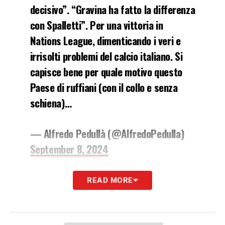
decisivo”. “Gravina ha fatto la differenza
con Spalletti”. Per una vittoria in
Nations League, dimenticando i veri e
irrisolti problemi del calcio italiano. Si
capisce bene per quale motivo questo
Paese di ruffiani (con il collo e senza
schiena)…
— Alfredo Pedullà (@AlfredoPedulla)
September 8, 2024
«
‘La fiducia di Gravina’. ‘Gravina decisivo’.
READ MORE
‘Gravina ha fatto la differenza con Spalletti’.
Per una vittoria in Nations League,