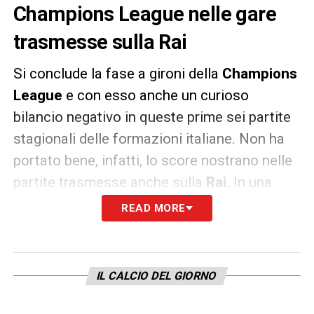
Champions League nelle gare
trasmesse sulla Rai
Si conclude la fase a gironi della
Champions
League
e con esso anche un curioso
bilancio negativo in queste prime sei partite
stagionali delle formazioni italiane. Non ha
portato bene, infatti, lo score nostrano nelle
partite trasmesse anche sulla
Rai
. In una
sola occasione sono arrivati i tre punti per le
READ MORE
italiane, nelle altre cinque partite sono
sempre state sconfitte. Ed è accaduto due
volte alla
Juventus
, due volte all’
Inter
e una
IL CALCIO DEL GIORNO
volta alla
Roma
.