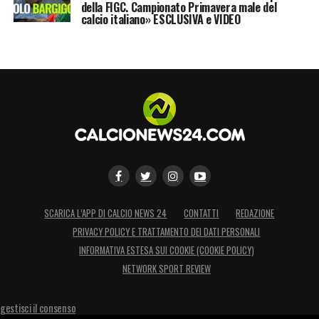
Boys-Juventus
di questa sera. Con la
della FIGC. Campionato Primavera male del
calcio italiano» ESCLUSIVA e VIDEO
speranza di invertire il trend a partire dai
prossimi ottavi di finale, con
Juve
e
Roma
ancora in corsa.
LA PLAYLIST DELLE NOSTRE TOP NEWS
SCARICA L’APP DI CALCIO NEWS 24
CONTATTI
REDAZIONE
PRIVACY POLICY E TRATTAMENTO DEI DATI PERSONALI
INFORMATIVA ESTESA SUI COOKIE (COOKIE POLICY)
NETWORK SPORT REVIEW
gestisci il consenso