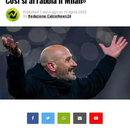
Così si arrabbia il Milan»
Published
1 anno ago
on
24 Aprile 2025
By
Redazione CalcioNews24