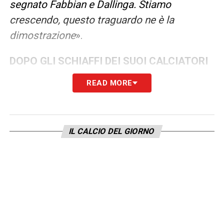
segnato Fabbian e Dallinga. Stiamo
crescendo, questo traguardo ne è la
dimostrazione
».
DOPO GLI SCHIAFFI DEI SUOI CALCIATORI
OGGI E DOPO TRE FINALI PERSE É PRONTO
READ MORE
A FESTEGGIARE
– «
Così si fa arrabbiare il
Milan, speriamo di fare una grande partita
arrivandoci in grande condizione.
IL CALCIO DEL GIORNO
L’autostima è già a mille, sappiamo di
affrontare una squadra di campioni ma
cercheremo di sfruttare le nostre armi. Non
vediamo l’ora di arrivare a Roma, quei 30mila
speriamo di averli all’Olimpico
».