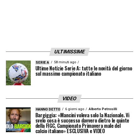
riguardanti il terzino destro Álex Jiménez.
Il club comprende la gravità della
questione e attualmente è oggetto di
indagine. Di conseguenza, Alex non sarà
incluso nella rosa per la partita di Premier
ULTIMISSIME
League di domani contro il Fulham e il club
non farà ulteriori commenti al momento.”
58 minuti ago
SERIE A
Ultime Notizie Serie A: tutte le novità del giorno
sul massimo campionato italiano
Il silenzio stampa e l’attesa per i
prossimi sviluppi
VIDEO
Al momento, attorno alla vicenda vige il
6 giorni ago
Alberto Petrosilli
HANNO DETTO
totale silenzio stampa. Si attendono con
Bargiggia: «Mancini voleva solo la Nazionale. Vi
svelo cosa è successo davvero dietro le quinte
impazienza i risvolti ufficiali dell’
indagine in
della FIGC. Campionato Primavera male del
calcio italiano» ESCLUSIVA e VIDEO
corso
per comprendere se e come le