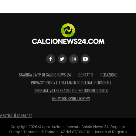
gravissime accuse troveranno conferme
materiali. Fino ad allora, l’esclusione dalla
squadra suona come un chiaro e severo
monito da parte del Bournemouth.
LA PLAYLIST DELLE NOSTRE TOP NEWS
SCARICA L’APP DI CALCIO NEWS 24
CONTATTI
REDAZIONE
PRIVACY POLICY E TRATTAMENTO DEI DATI PERSONALI
INFORMATIVA ESTESA SUI COOKIE (COOKIE POLICY)
NETWORK SPORT REVIEW
gestisci il consenso
Copyright 2026 © riproduzione riservata Calcio News 24 -Registro
Stampa Tribunale di Torino n. 47 del 07/09/2021 - Iscritto al Registro