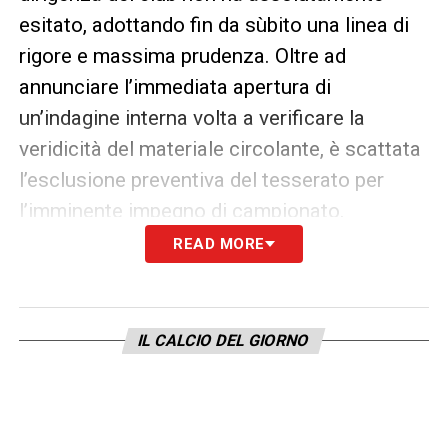
esitato, adottando fin da sùbito una linea di
rigore e massima prudenza. Oltre ad
annunciare l’immediata apertura di
un’indagine interna volta a verificare la
veridicità del materiale circolante, è scattata
l’esclusione preventiva del tesserato per
l’imminente impegno di campionato.
READ MORE
La ferma posizione societaria è stata
affidata a una nota diramata ai mezzi di
stampa. Queste le esatte parole del
IL CALCIO DEL GIORNO
comunicato:
“L’AFC Bournemouth è a conoscenza di
post che circolano sui social media