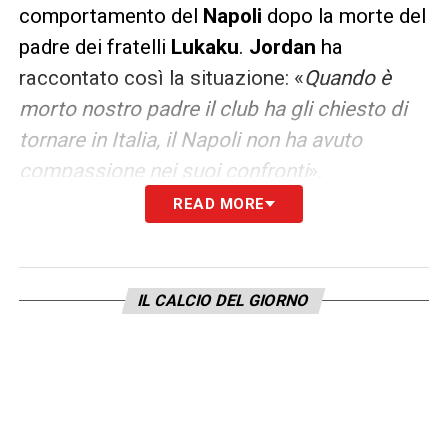
comportamento del
Napoli
dopo la morte del
padre dei fratelli
Lukaku
.
Jordan
ha
raccontato così la situazione: «
Quando è
morto nostro padre il club ha gli chiesto di
tornare in Italia, il Napoli non ha avuto
compassione nei suoi confronti
».
READ MORE
Secondo il fratello dell’attaccante, da quel
momento il rapporto con il club si sarebbe
incrinato. Poi il riferimento alla gestione
IL CALCIO DEL GIORNO
tecnica dopo l’infortunio: «
Il rapporto con il
club si è incrinato. Quando Romelu si è fatto
male il club acquistò un nuovo attaccante e
Conte gli disse che sarebbe stato impiegato
solo come suo sostituto. Rapporto incrinato