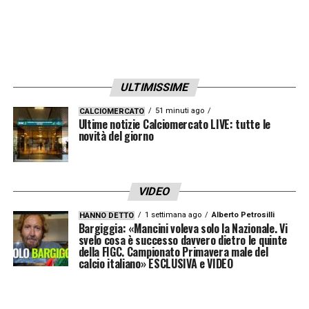
con Conte? Probabilmente si
».
Lukaku Napoli, la preoccupazione
per Big Rom
ULTIMISSIME
Jordan Lukaku
ha poi espresso
51 minuti ago
CALCIOMERCATO
Ultime notizie Calciomercato LIVE: tutte le
preoccupazione per le condizioni mentali del
novità del giorno
fratello, reduce da mesi difficili e da un
percorso che lo ha portato fino ai
Mondiali
senza, a suo dire, un vero momento di pausa.
VIDEO
1 settimana ago
Alberto Petrosilli
HANNO DETTO
Le sue parole sono molto chiare: «
Ciò che mi
Bargiggia: «Mancini voleva solo la Nazionale. Vi
svelo cosa è successo davvero dietro le quinte
preoccupa
– prosegue l’ex Lazio –
è che non
della FIGC. Campionato Primavera male del
calcio italiano» ESCLUSIVA e VIDEO
ha avuto un momento di riposo mentale:
prima o poi ne pagherà le conseguenze.