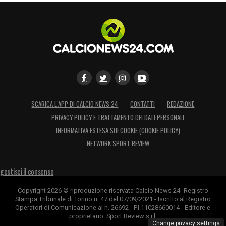
Dopo il Mondiale, quando rimarrà da solo
con i suoi pensieri. E’ allora che tutto verrà a
galla, e forse è anche un bene
».
Una presa di posizione forte, destinata a far
discutere l’ambiente
Napoli
e a riaccendere
l’attenzione sul futuro di
Romelu Lukaku
.
SCARICA L’APP DI CALCIO NEWS 24
CONTATTI
REDAZIONE
PRIVACY POLICY E TRATTAMENTO DEI DATI PERSONALI
LA PLAYLIST DELLE NOSTRE TOP NEWS
INFORMATIVA ESTESA SUI COOKIE (COOKIE POLICY)
NETWORK SPORT REVIEW
gestisci il consenso
Copyright 2026 © riproduzione riservata Calcio News 24 -Registro
Stampa Tribunale di Torino n. 47 del 07/09/2021 - Iscritto al Registro
Operatori di Comunicazione al n. 26692 - P.I.11028660014 - Editore e
proprietario: Sport Review s.r.l.
Change privacy settings