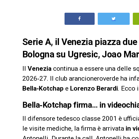
Serie A, il Venezia piazza due
Bologna su Ugresic, Joao Mari
Il
Venezia
continua a essere una delle sq
2026‑27. Il club arancioneroverde ha infa
Bella‑Kotchap
e
Lorenzo Berardi
. Ecco i
Bella‑Kotchap firma… in videoch
Il difensore tedesco classe 2001 è uffi
le visite mediche, la firma è arrivata
in v
Antonelli. Durante la call, Antonelli ha 