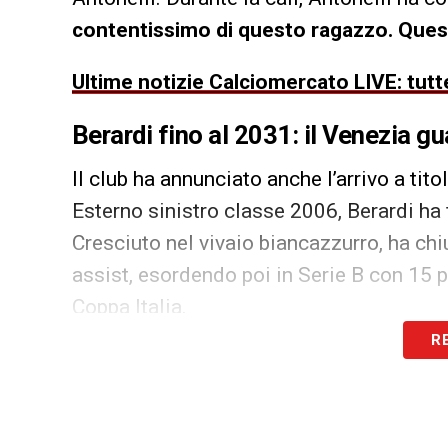
contentissimo di questo ragazzo. Ques
Ultime notizie Calciomercato LIVE: tutte
Berardi fino al 2031: il Venezia gu
Il club ha annunciato anche l’arrivo a tito
Esterno sinistro classe 2006, Berardi ha 
Cresciuto nel vivaio biancazzurro, ha ch
assist, esordendo poi in Serie B con 15 p
Coppa Italia.
R
Juventus–Bologna: Holm e Joa
Sul fronte
Juventus
e
Bologna
, le due s
difficilmente troveranno un accordo entro