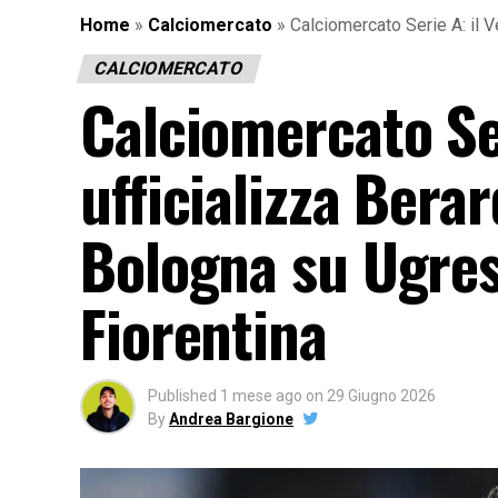
Home
»
Calciomercato
»
Calciomercato Serie A: il V
CALCIOMERCATO
Calciomercato Ser
ufficializza Bera
Bologna su Ugresi
Fiorentina
Published
1 mese ago
on
29 Giugno 2026
By
Andrea Bargione