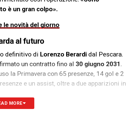
to è un gran colpo».
 le novità del giorno
arda al futuro
lo definitivo di
Lorenzo Berardi
dal Pescara.
firmato un contratto fino al
30 giugno 2031
.
iuso la Primavera con 65 presenze, 14 gol e 2
resenze e un assist, oltre a due apparizioni in
EAD MORE
o Mario, intesa lontana
ocietà continuano a lavorare su più tavoli, ma
 martedì 30 giugno per definire il futuro di
Emil