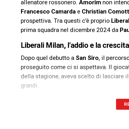
allenatore rossonero.
Amorim
non intend
Francesco Camarda
e
Christian Comot
prospettiva. Tra questi c’è proprio
Liberal
prima squadra nel dicembre 2024 da
Pa
Liberali Milan, l’addio e la cresci
Dopo quel debutto a
San Siro
, il percors
proseguito come ci si aspettava. Il gioca
della stagione, aveva scelto di lasciare i
grandi.
La decisione si è rivelata positiva. Con i
R
presenze
tra
Serie B
, playoff e
Coppa Ita
che hanno confermato la sua crescita e 
a valutare un possibile ritorno.