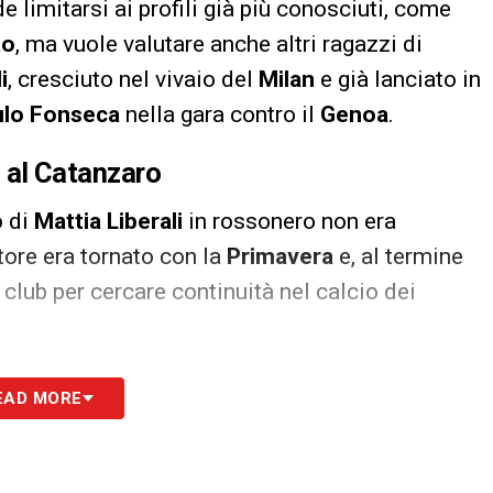
e limitarsi ai profili già più conosciuti, come
to
, ma vuole valutare anche altri ragazzi di
i
, cresciuto nel vivaio del
Milan
e già lanciato in
ulo Fonseca
nella gara contro il
Genoa
.
ta al Catanzaro
o di
Mattia Liberali
in rossonero non era
tore era tornato con la
Primavera
e, al termine
l club per cercare continuità nel calcio dei
l
Catanzaro
, il classe
2005
ha raccolto
30
EAD MORE
lia
, mettendo insieme
4 gol
e
4 assist
. Numeri
hanno riacceso l’interesse del
Milan
, oggi pronto