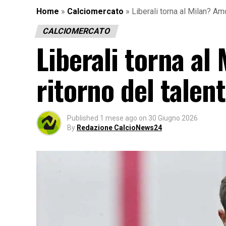
Home
»
Calciomercato
»
Liberali torna al Milan? Amo
CALCIOMERCATO
Liberali torna al
ritorno del talent
Published
1 mese ago
on
30 Giugno 2026
By
Redazione CalcioNews24