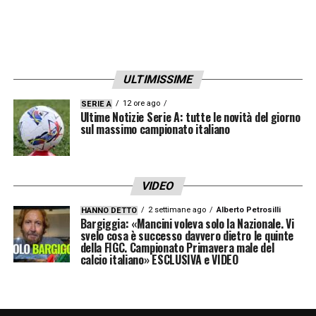
esordire in Serie A
, da titolare, contro il
Genoa sotto la guida di Paulo Fonseca.
Ora il Milan valuta concretamente il suo
ULTIMISSIME
ritorno, come confermato da Sky Sport.
12 ore ago
SERIE A
Ultime Notizie Serie A: tutte le novità del giorno
Clausola, cifre e possibili
sul massimo campionato italiano
formule
Liberali, oggi al
Catanzaro
, ha nel contratto
VIDEO
una
clausola rescissoria da 6 milioni di
2 settimane ago
Alberto Petrosilli
HANNO DETTO
Bargiggia: «Mancini voleva solo la Nazionale. Vi
euro
. Il Milan, grazie al 50% sulla futura
svelo cosa è successo davvero dietro le quinte
della FIGC. Campionato Primavera male del
rivendita che spetterebbe comunque al club
calcio italiano» ESCLUSIVA e VIDEO
meneghino, starebbe studiando
un’operazione da
3 milioni
, oppure una
formula alternativa: nuovo accordo con il