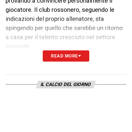
provando a convincere personalmente il
giocatore. Il club rossonero, seguendo le
indicazioni del proprio allenatore, sta
spingendo per quello che sarebbe un ritorno
a casa per il talento cresciuto nel settore
giovanile.
READ MORE
Dieci anni di Milan: il possibile
ritorno
IL CALCIO DEL GIORNO
Liberali ha infatti trascorso
dieci anni nel
vivaio rossonero
, dal 2015 al 2025,
passando per tutte le categorie: Under 17,
Under 20, Primavera e Milan Futuro. Un
percorso che gli ha permesso anche di