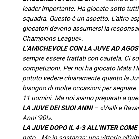
leader importante. Ha giocato sotto tutti g
squadra. Questo è un aspetto. L’altro as
giocatori devono assumersi la responsabil
Champions League».
L’AMICHEVOLE CON LA JUVE AD AGOS
sempre essere trattati con cautela. Ci so
competizioni. Per noi ha giocato Mats Hum
potuto vedere chiaramente quanto la Juve
bisogno di molte occasioni per segnare. 
11 uomini. Ma noi siamo preparati a que
LA JUVE DEI SUOI ANNI
– «Vialli e Rava
Anni ’90!».
LA JUVE DOPO IL 4-3 ALL’INTER COME
nato… Ma in sostanza: una vittoria all’ul