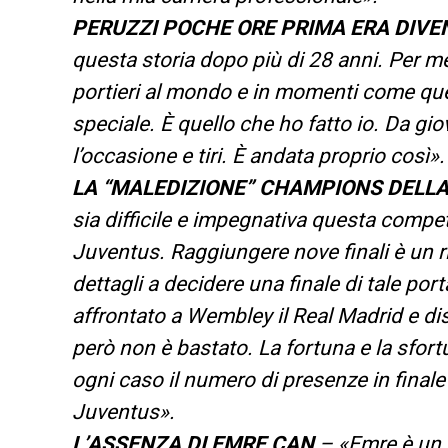
PERUZZI POCHE ORE PRIMA ERA DIVE
questa storia dopo più di 28 anni. Per me
portieri al mondo e in momenti come qu
speciale. È quello che ho fatto io. Da gi
l’occasione e tiri. È andata proprio così».
LA “MALEDIZIONE” CHAMPIONS DELL
sia difficile e impegnativa questa compe
Juventus. Raggiungere nove finali è un ri
dettagli a decidere una finale di tale p
affrontato a Wembley il Real Madrid e di
però non è bastato. La fortuna e la sfort
ogni caso il numero di presenze in finale 
Juventus».
L’ASSENZA DI EMRE CAN
– «Emre è un c