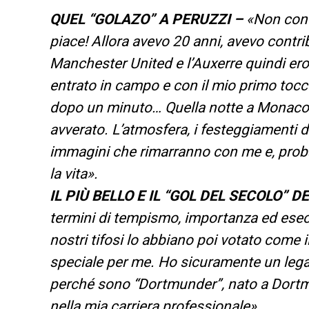
QUEL “GOLAZO” A PERUZZI –
«Non conos
piace! Allora avevo 20 anni, avevo contribu
Manchester United e l’Auxerre quindi ero
entrato in campo e con il mio primo tocc
dopo un minuto… Quella notte a Monaco è
avverato. L’atmosfera, i festeggiamenti do
immagini che rimarranno con me e, probabi
la vita».
IL PIÙ BELLO E IL “GOL DEL SECOLO” D
termini di tempismo, importanza ed esecuzi
nostri tifosi lo abbiano poi votato come 
speciale per me. Ho sicuramente un lega
perché sono “Dortmunder”, nato a Dortmu
nella mia carriera professionale».