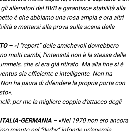
li allenatori del BVB e garantisce stabilità alla
petto è che abbiamo una rosa ampia e ora altri
ità e mettersi alla prova sulla scena della
TO –
«I “report” delle amichevoli dovrebbero
no molti cambi, l’intensità non è la stessa delle
mels, che si era già ritirato. Ma alla fine si è
ntus sia efficiente e intelligente. Non ha
Non ha paura di difendere la propria porta con
sto».
nelli: per me la migliore coppia d’attacco degli
 ITALIA-GERMANIA –
«Nel 1970 non ero ancora
timo minuto nel “derby” infonde un’energia