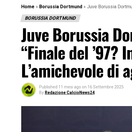
Home
»
Borussia Dortmund
»
Juve Borussia Dortmun
BORUSSIA DORTMUND
Juve Borussia Do
“Finale del ’97? 
L’amichevole di 
Published
11 mesi ago
on
16 Settembre 2025
By
Redazione CalcioNews24